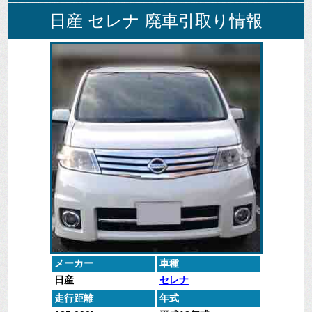
日産 セレナ 廃車引取り情報
不要になった
低走行、自走
廃車全般に関
廃車引取、査
車を無料で引
車は高く買い
するよくある
定車の実績デ
取に伺いま
取ります。
質問
ータ。
す。
にお答えしま
す。
メーカー
車種
日産
セレナ
走行距離
年式