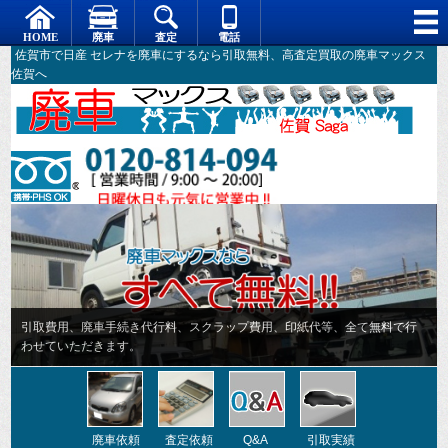
佐賀市で日産 セレナを廃車にするなら引取無料、高査定買取の廃車マックス
佐賀へ
引取費用、廃車手続き代行料、スクラップ費用、印紙代等、全て無料で行
わせていただきます。
廃車依頼
査定依頼
Q&A
引取実績