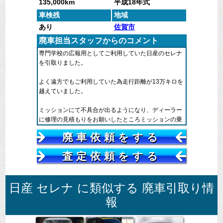
135,000km
平成18年式
車検残
地域
あり
佐賀市
廃車担当スタッフからのコメント
専門学校の広報用としてご利用していた日産のセレナ
を引取りました。
よく遠方でもご利用していた為走行距離が13万キロを
越えていました。
ミッションにて不具合が出るようになり、ディーラー
に修理の見積もりをお願いしたところミッションの乗
せ換えをしなくてはいけないとの事でした。
廃車依頼をする
ミッションの乗せ換えになると修理費用が高額となる
査定依頼をする
為理事長の判断のもと買換える事にしたそうです。
中古車で購入し２，３年しか乗っていなかった為もっ
日産 セレナ に類似する 廃車引取り情
たいなかったとおっしゃっており、次は新車で購入す
ると担当者の方が言っておりました。
報