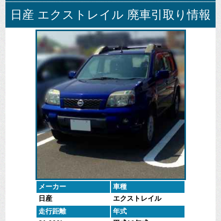
日産 エクストレイル 廃車引取り情報
不要になった
低走行、自走
廃車全般に関
廃車引取、査
車を無料で引
車は高く買い
するよくある
定車の実績デ
取に伺いま
取ります。
質問
ータ。
す。
にお答えしま
す。
メーカー
車種
日産
エクストレイル
走行距離
年式