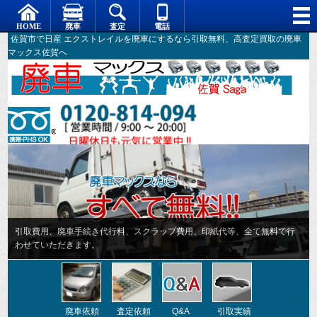
佐賀市で日産 エクストレイルを廃車にするなら引取無料、高査定買取の廃車
マックス佐賀へ
引取費用、廃車手続き代行料、スクラップ費用、印紙代等、全て無料で行
わせていただきます。
廃車依頼
査定依頼
Q&A
引取実績