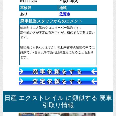
81,000km
平成16年式
車検残
地域
あり
佐賀市
廃車担当スタッフからのコメント
輸出向けに人気のクロスオーバーSUVです。
高年式の方が査定に有利ですが、初代でも需要は高い
です。
輸出先にも異なりますが、概ね中古車の輸出の中では
好調で、2台目以降であれば高査定になることもあり
ます。
走行距離は10万キロ以内が好ましく、車検残などは査
廃車依頼をする
定にほとんど影響ありません。
査定依頼をする
日産 エクストレイル に類似する 廃車
引取り情報